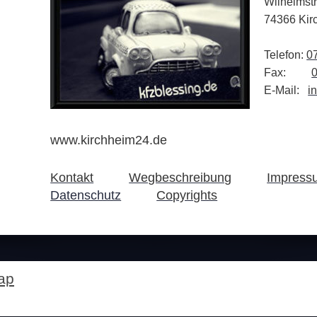
Wilhelmst
74366 Kir
Telefon:
0
Fax:
E-Mail:
i
www.kirchheim24.de
Kontakt
Wegbeschreibung
Impress
Datenschutz
Copyrights
ap