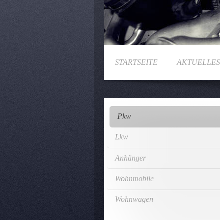
STARTSEITE
AKTUELLES
Pkw
Lkw
Anhänger
Wohnmobile
Wohnwagen