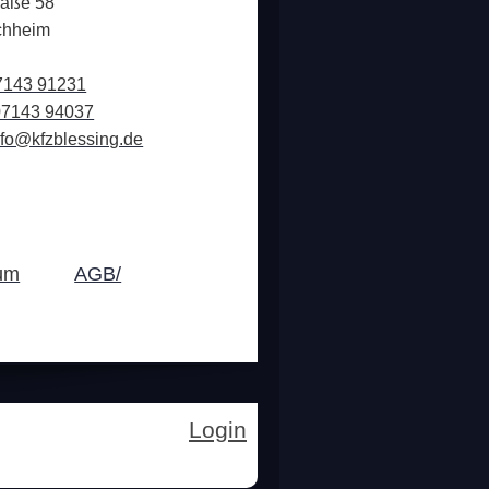
raße 58
chheim
7143 91231
07143 94037
nfo@kfzblessing.de
um
AGB/
Login